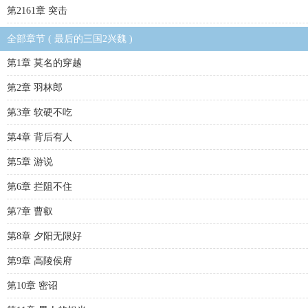
第2161章 突击
全部章节 ( 最后的三国2兴魏 )
第1章 莫名的穿越
第2章 羽林郎
第3章 软硬不吃
第4章 背后有人
第5章 游说
第6章 拦阻不住
第7章 曹叡
第8章 夕阳无限好
第9章 高陵侯府
第10章 密诏