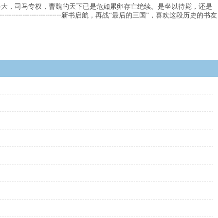
坐大，司马专权，曹魏的天下已是危如累卵存亡绝续。是坐以待毙，还是
┄┄┄┄┄┄┄┄┄新书启航，再战“最后的三国”，喜欢这段历史的书友