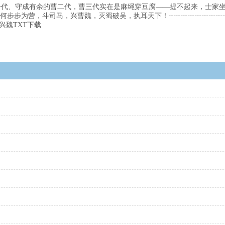
曹一代、守成有余的曹二代，曹三代实在是麻绳穿豆腐——提不起来，士家
何步步为营，斗司马，兴曹魏，灭蜀破吴，执耳天下！┄┄┄┄┄┄┄┄
兴魏TXT下载