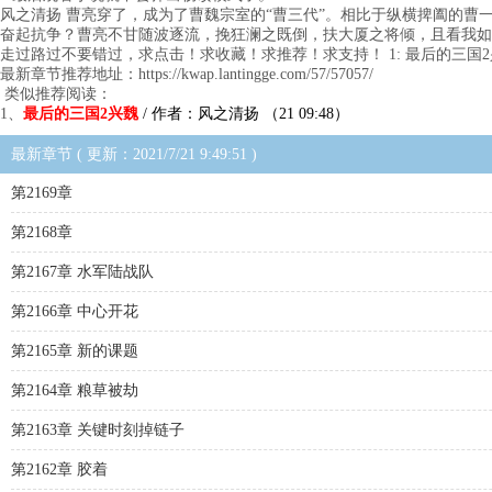
风之清扬 曹亮穿了，成为了曹魏宗室的“曹三代”。相比于纵横捭阖的
奋起抗争？曹亮不甘随波逐流，挽狂澜之既倒，扶大厦之将倾，且看我如
走过路过不要错过，求点击！求收藏！求推荐！求支持！ 1: 最后的三国2
最新章节推荐地址：https://kwap.lantingge.com/57/57057/
类似推荐阅读：
1、
最后的三国2兴魏
/ 作者：风之清扬 （21 09:48）
最新章节 ( 更新：2021/7/21 9:49:51 )
第2169章
第2168章
第2167章 水军陆战队
第2166章 中心开花
第2165章 新的课题
第2164章 粮草被劫
第2163章 关键时刻掉链子
第2162章 胶着