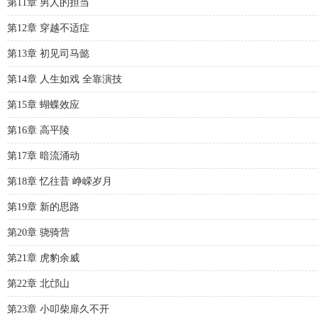
第11章 男人的担当
第12章 穿越不适症
第13章 初见司马懿
第14章 人生如戏 全靠演技
第15章 蝴蝶效应
第16章 高平陵
第17章 暗流涌动
第18章 忆往昔 峥嵘岁月
第19章 新的思路
第20章 骁骑营
第21章 虎豹余威
第22章 北邙山
第23章 小叩柴扉久不开