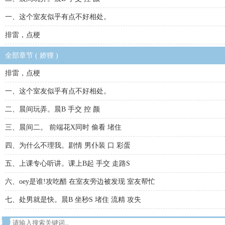
一、这个室友似乎有点不好相处。
排雷，点梗
全部章节 ( 娇狸 )
排雷，点梗
一、这个室友似乎有点不好相处。
二、晨间玩弄。晨B 手交 控 颜
三、晨间二。 前端花X同时 偷看 堵住
四、为什么不理我。剧情 男仆装 口 彩蛋
五、上课专心听讲。课上B起 手交 走路S
六、oey是谁!攻吃醋 在室友旁边被发现 室友帮忙
七、处男就是快。晨B 坐秒S 堵住 流精 攻失