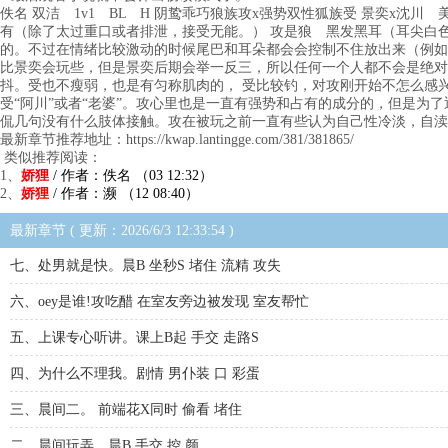
佚名 双洁 1v1 BL H 阴鸷乖巧狼族攻x强势双性狐族受 景奕x沈川
有（除了太过重口或者排泄，接受无能。） 攻是狼 黑发黑耳（耳尖白
的。不过在情绪比较激动的时候尾巴和耳朵都会会控制不住放出来（例如
比景奕会玩些，但是景奕后期会举一反三，所以任何一个人都不会是绝对
抖。受也不瘦弱，也是有匀称肌肉的， 受比较钓，对攻刚开始不怎么感
受“阿川”或者“老婆”。攻心里也是一直有强势和占有的成分的，但是为
侃几句没有什么肢体接触。攻在被玩之前一直有些认为自己性冷淡，自渎也
最新章节推荐地址：https://kwap.lantingge.com/381/381865/
类似推荐阅读：
1、
娇狸
/ 作者：佚名 （03 12:32）
2、
娇狸
/ 作者：濒 （12 08:40）
最新章节 ( 更新：2026/6/3 12:33:54 )
七、处男就是快。晨B 坐秒S 堵住 流精 攻失
六、oey是谁!攻吃醋 在室友旁边被发现 室友帮忙
五、上课专心听讲。课上B起 手交 走路S
四、为什么不理我。剧情 男仆装 口 彩蛋
三、晨间二。 前端花X同时 偷看 堵住
二、晨间玩弄。晨B 手交 控 颜