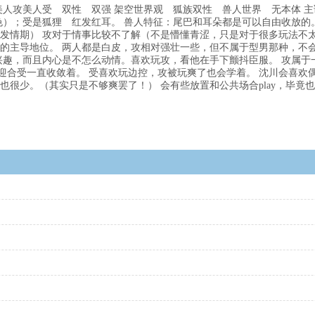
 美人攻美人受 双性 双强 架空世界观 狐族双性 兽人世界 无本体 主调
色）；受是狐狸 红发红耳。 兽人特征：尾巴和耳朵都是可以自由收放
发情期） 攻对于情事比较不了解（不是懵懂青涩，只是对于很多玩法不太
的主导地位。 两人都是白皮，攻相对强壮一些，但不属于型男那种，不
兴趣，而且内心是不怎么动情。喜欢玩攻，看他在手下颤抖臣服。 攻属
了迎合受一直收敛着。 受喜欢玩边控，攻被玩爽了也会学着。 沈川会喜
很少。（其实只是不够爽罢了！） 会有些放置和公共场合play，毕竟也