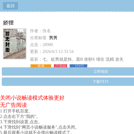
返回
娇狸
作者：佚名
分类标签
男男
点击：28980
更新：2026/6/3 12:33:54
最新：
七、处男就是快。晨B 坐秒S 堵住 流精 攻失
男男
已完结
27277
立即阅读
下载TXT1
关闭小说畅读模式体验更好
无广告阅读
1.打开手机百度。
2.点击右下方“我的”。
3.下滑找到设置,点击。
4.下滑找到“网页小说畅读服务”,点击关闭。
5.最后观看小说就不会弹出畅读模式了。