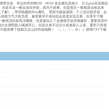
受玩攻 有边控和些微SM M1S0 攻会被玩具插入 什么play应该都会
的。但是耳朵一般会放在外面，因为不碍事。但是尾巴一般都是会收起来
了解），带些隐藏的抖m属性。 受因为狐族基因，个人也比较开放，会
会借着力气大欺负受，被受要求不准动也会老老实实忍着，在受手下颤
于一般情况比较高冷嘴硬，但是被玩久了会慢慢开始求饶服软，委委屈屈叫
欢偶尔去酒吧跟人喝酒开心，但是从来不玩过火或者跟人上床，通常只有调
不能浪费了校园文这么好的场地啊！ ＼（︿▽︿＠）ノ 娇狸TXT下载