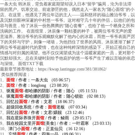
一条大虫 韩沐辰，背负着家庭期望却误入日本“留学”骗局，沦为非法滞
留的黑户。饥寒交迫、前途渺茫的他，偶然走入一家名为“随心面馆”的小
店。在这里，他遇见了两位年迈的主人——温和慈祥的福山雅治爷爷，以
及沉默但眼神深邃的中村悠一爷爷。这对相守几十年的伴侣，以他们的包
容与善意，给了沐辰一份热腾腾的“随心套餐”，也给了他一个栖身之所和
洗碗的工作。 在面馆里，沐辰像一颗枯萎的种子，被两位爷爷无声的爱
意滋养。雅治爷爷的乐观幽默化解了他内心的冰霜，而悠一爷爷表面严厉
下的关怀与守护，则像一堵墙，为他挡住了世界的风雨。沐辰逐渐了解了
两位爷爷超越时代的爱情，也在这种纯粹深情的感染下，开始正视自己的
情感与对归属的渴望。他不仅仅渴望成为这个温暖家庭的一员，更对那个
沉默却强大、总在关键时刻给予他庇护的悠一爷爷产生了难以言喻的依恋
与深情。 面馆TXT下载
最新章节推荐地址：https://kwap.lantingge.com/381/381862/
类似推荐阅读：
1、
面馆
/ 作者：一条大虫 （03 06:57）
2、
面馆
/ 作者：longlong （23 08:20）
3、
驱魔
面馆
-都哈娜的阴影 / 作者：随心 （05 11:53）
4、
驱魔
面馆
-都哈娜的阴影 / 作者：随心锁欲 （02 08:13）
5、
回忆拉
面馆
/ 作者：文君 （18 06:37）
6、
超级回收系统 / 作者：
面馆
老板 （07 03:34）
7、
回忆拉
面馆
/ 作者：文君/嬛靓 （23 12:46）
8、
我在星际养珠开
面馆
/ 作者：鲮雨 （29 05:17）
9、
我在校园文里开
面馆
[美食] / 作者：一叶霜寒 （23 03:13）
10、
津门小
面馆
/ 作者：正直仙贝 （16 12:16）
11、
忘情
面馆
/ 作者：四海一品 （09 06:31）