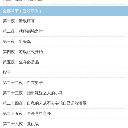
全部章节 ( 游戏守则 )
第一夜：游戏序幕
第二夜：秩序崩塌之时
第三夜：出头鸟
第四夜：游戏正式开始
第五夜：生存必需品
楔子
第二十二夜：白衣男子
第二十三夜：指出嫌疑之人的小马
第二十四夜：自私的人从不去妄想自己是弥赛亚
第二十五夜：全是意料之外
第二十六夜：复仇战