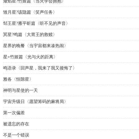
潋焰星?竹姬篇〈当火学会拥抱〉
雏月星?该隐篇〈笑声任务〉
邹王星?雁平昕篇〈听不见的声音〉
冥星?鸣篇〈大胃王的救赎〉
星界的晚餐〈当宇宙都来凑热闹〉
星×竹姬篇〈光与火的距离〉
鸣语录〈回声星，我来了我又後悔了〉
雅各〈恒隙星〉
神明与星使的一天
宇宙升级日〈愿望筹码的麻将局〉
第一次偏差
被遗忘的存在
不是一个错误