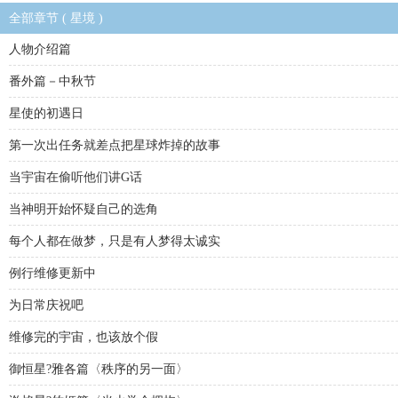
全部章节 ( 星境 )
人物介绍篇
番外篇－中秋节
星使的初遇日
第一次出任务就差点把星球炸掉的故事
当宇宙在偷听他们讲G话
当神明开始怀疑自己的选角
每个人都在做梦，只是有人梦得太诚实
例行维修更新中
为日常庆祝吧
维修完的宇宙，也该放个假
御恒星?雅各篇〈秩序的另一面〉