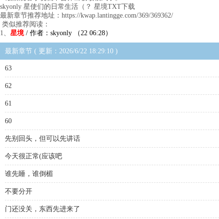
skyonly 星使们的日常生活（？ 星境TXT下载
最新章节推荐地址：https://kwap.lantingge.com/369/369362/
类似推荐阅读：
1、
星境
/ 作者：skyonly （22 06:28）
最新章节 ( 更新：2026/6/22 18:29:10 )
63
62
61
60
先别回头，但可以先讲话
今天很正常(应该吧
谁先睡，谁倒楣
不要分开
门还没关，东西先进来了