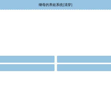
继母的养娃系统[清穿]