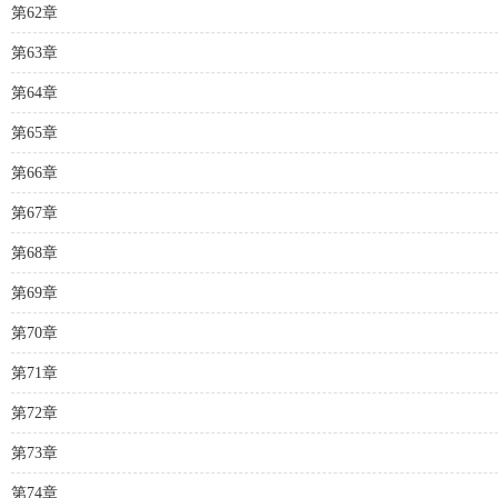
第62章
第63章
第64章
第65章
第66章
第67章
第68章
第69章
第70章
第71章
第72章
第73章
第74章