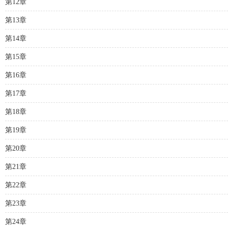
第12章
第13章
第14章
第15章
第16章
第17章
第18章
第19章
第20章
第21章
第22章
第23章
第24章