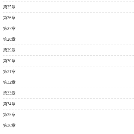
第25章
第26章
第27章
第28章
第29章
第30章
第31章
第32章
第33章
第34章
第35章
第36章