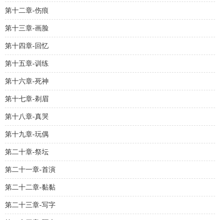
第十二章-伤痕
第十三章-画脸
第十四章-回忆
第十五章-训练
第十六章-死神
第十七章-剃眉
第十八章-真哭
第十九章-玩偶
第二十章-祭坛
第二十一章-首演
第二十二章-黏黏
第二十三章-写字