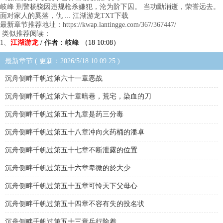
岐峰 刑警杨骁因违规枪杀嫌犯，沦为阶下囚。 当功勳消逝，荣誉远去。
面对家人的奚落，仇 ... 江湖游龙TXT下载
最新章节推荐地址：https://kwap.lantingge.com/367/367447/
类似推荐阅读：
1、
江湖游龙
/ 作者：岐峰 （18 10:08）
最新章节 ( 更新：2026/5/18 10:09:25 )
沉舟侧畔千帆过第六十一章恶战
沉舟侧畔千帆过第六十章暗巷，荒宅，染血的刀
沉舟侧畔千帆过第五十九章是药三分毒
沉舟侧畔千帆过第五十八章冲向火药桶的潘卓
沉舟侧畔千帆过第五十七章不断泄露的位置
沉舟侧畔千帆过第五十六章卑微的於大少
沉舟侧畔千帆过第五十五章可怜天下父母心
沉舟侧畔千帆过第五十四章不容有失的投名状
沉舟侧畔千帆过第五十三章兵行险着