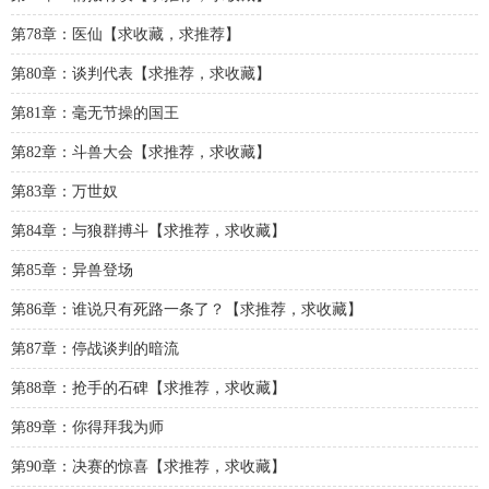
第78章：医仙【求收藏，求推荐】
第80章：谈判代表【求推荐，求收藏】
第81章：毫无节操的国王
第82章：斗兽大会【求推荐，求收藏】
第83章：万世奴
第84章：与狼群搏斗【求推荐，求收藏】
第85章：异兽登场
第86章：谁说只有死路一条了？【求推荐，求收藏】
第87章：停战谈判的暗流
第88章：抢手的石碑【求推荐，求收藏】
第89章：你得拜我为师
第90章：决赛的惊喜【求推荐，求收藏】