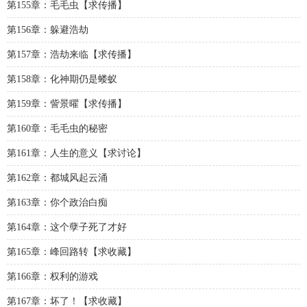
第155章：毛毛虫【求传播】
第156章：躲避浩劫
第157章：浩劫来临【求传播】
第158章：化神期仍是蝼蚁
第159章：訾景曜【求传播】
第160章：毛毛虫的秘密
第161章：人生的意义【求讨论】
第162章：都城风起云涌
第163章：你个政治白痴
第164章：这个孽子死了才好
第165章：峰回路转【求收藏】
第166章：权利的游戏
第167章：坏了！【求收藏】