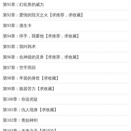
第91章：幻化兽的威力
第92章：爱情的毁灭之火【求推荐，求收藏】
第93章：逃生卡
第94章：停手，我要他【求推荐，求收藏】
第95章：我叫韩术
第96章：化神级的灵兽【求推荐，求收藏】
第97章：空手而回
第98章：芈裳的身世【求收藏】
第99章：炼器苦力【求收藏】
第100章：你这劣徒
第101章：仇人现身【求收藏】
第102章：青始神剑
第103章：未来之子【求讨论】