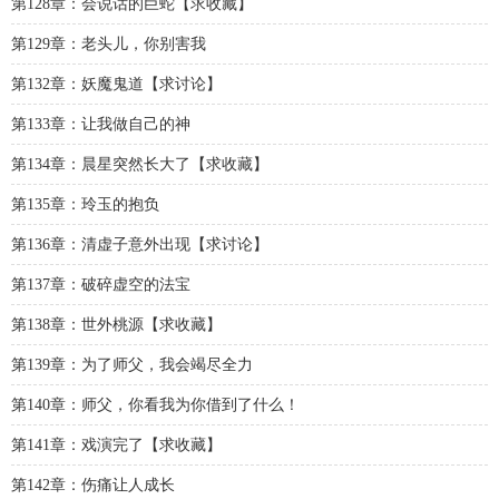
第128章：会说话的巨蛇【求收藏】
第129章：老头儿，你别害我
第132章：妖魔鬼道【求讨论】
第133章：让我做自己的神
第134章：晨星突然长大了【求收藏】
第135章：玲玉的抱负
第136章：清虚子意外出现【求讨论】
第137章：破碎虚空的法宝
第138章：世外桃源【求收藏】
第139章：为了师父，我会竭尽全力
第140章：师父，你看我为你借到了什么！
第141章：戏演完了【求收藏】
第142章：伤痛让人成长