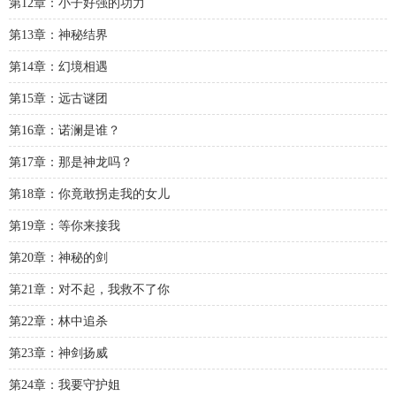
第12章：小子好强的功力
第13章：神秘结界
第14章：幻境相遇
第15章：远古谜团
第16章：诺澜是谁？
第17章：那是神龙吗？
第18章：你竟敢拐走我的女儿
第19章：等你来接我
第20章：神秘的剑
第21章：对不起，我救不了你
第22章：林中追杀
第23章：神剑扬威
第24章：我要守护姐