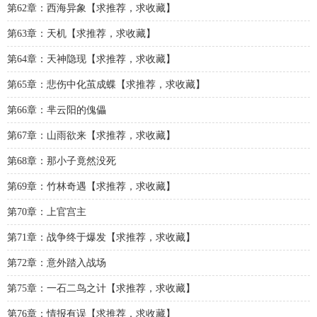
第62章：西海异象【求推荐，求收藏】
第63章：天机【求推荐，求收藏】
第64章：天神隐现【求推荐，求收藏】
第65章：悲伤中化茧成蝶【求推荐，求收藏】
第66章：芈云阳的傀儡
第67章：山雨欲来【求推荐，求收藏】
第68章：那小子竟然没死
第69章：竹林奇遇【求推荐，求收藏】
第70章：上官宫主
第71章：战争终于爆发【求推荐，求收藏】
第72章：意外踏入战场
第75章：一石二鸟之计【求推荐，求收藏】
第76章：情报有误【求推荐，求收藏】