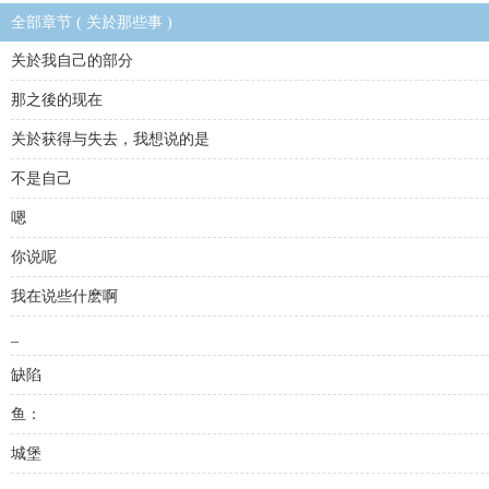
全部章节 ( 关於那些事 )
关於我自己的部分
那之後的现在
关於获得与失去，我想说的是
不是自己
嗯
你说呢
我在说些什麽啊
_
缺陷
鱼：
城堡