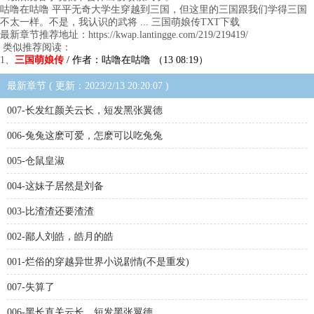
咕噜在咕噜 平平无奇大学生穿越到三国，但这里的三国跟我们学得三国
不太一样。不是，我认识的武将 ... 三国萌娘传TXT下载
最新章节推荐地址：https://kwap.lantingge.com/219/219419/
类似推荐阅读：
1、
三国萌娘传
/ 作者：咕噜在咕噜 （13 08:19）
最新章节 ( 更新：2023/2/13 20:20:07 )
007-长发红颜关云长，短发黑张翼德
006-兔兔这麽可爱，怎麽可以吃兔兔
005-仓鼠皇淑
004-这妹子居然是刘备
003-比渣渣还要渣渣
002-鄙人刘皓，皓月的皓
001-烂俗的穿越异世界小说剧情(不是重发)
007-失算了
006-黑长直关云长，短发黑张翼德