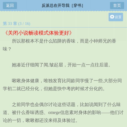
返回
反派总在开导我［穿书］
首页
设置
第 33 章 (3 / 16)
关灯
《关闭小说畅读模式体验更好》
大
所以那根本不是什么陷阱的香味，而是小钟师兄的香
中
味？
小
她凑近仔细闻了闻,皱起眉，开始一点一点往后退。
啾啾身体健康，唯独发育比同龄同学慢了一些,大部分同
学初二就已经分化，但她是快中考的时候才分化的。
之前同学也会偶尔讨论这些话题，比如说闻到了什么味
道、被什么香味诱惑、omege信息素对身体的影响——他们讨
论的一切，啾啾都还没来得及体验过。