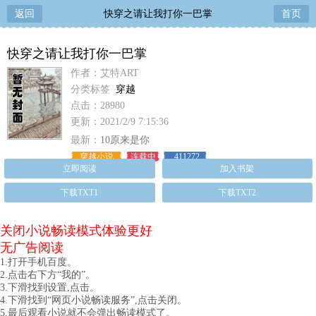
返回
快穿之请让我打你一巴掌
首页
快穿之请让我打你一巴掌
作者：艾特ART
分类标签
穿越
点击：28980
更新：2021/2/9 7:15:36
最新：
10原来是你
穿越小说
连载中
411272
立即阅读
加入书架
下载TXT1
下载TXT2
关闭小说畅读模式体验更好
无广告阅读
1.打开手机百度。
2.点击右下方“我的”。
3.下滑找到设置,点击。
4.下滑找到“网页小说畅读服务”,点击关闭。
5.最后观看小说就不会弹出畅读模式了。