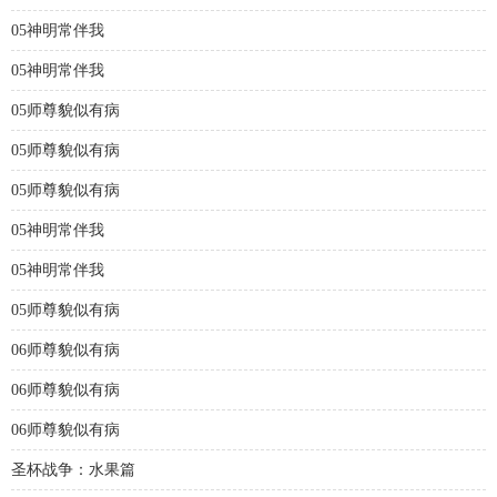
05神明常伴我
05神明常伴我
05师尊貌似有病
05师尊貌似有病
05师尊貌似有病
05神明常伴我
05神明常伴我
05师尊貌似有病
06师尊貌似有病
06师尊貌似有病
06师尊貌似有病
圣杯战争：水果篇