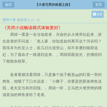
返回
【大唐宅男的称霸之路】
首页
设置
第四十章 鬼谷传人 (1 / 4)
关灯
《关闭小说畅读模式体验更好》
大
周靖一看是一名当地老者，兴奋的从火堆旁站起来，抓
中
住老者的手问道：「老人家，你知道如何离开这个河谷吗？
小
我等本为长安人士，前几日出游登山，却不幸遭到狼群追
赶，为了逃命才一路逃到这来。」周靖双眼放光，彷佛抓到
了根救命稻草。
老者看都没看周靖，只是像个孩子般直gg的盯着一旁的
烤鱼，他咽了下口水说道：「小夥子，你要是把那条烤鱼送
我，老夫定当有所回报。」周靖一听，立马把火堆旁烤的噗
滋冒油的烤鱼拿给了老者。