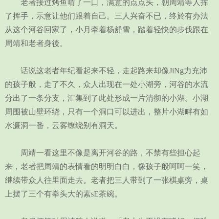
老者接过烤鱼啃了一口，满意的点点头，朝周靖等人挥
了挥手，示意让他们跟着自己。三人兴奋不已，终於有办法
从这个河谷回家了，小月牵着杨舒雪，踏着轻快的步伐跟在
周靖和老者身後。
话说这老者年纪看起来不轻，走起路来却像JiNg力充沛
的孩子般，走了不久，众人出现在一处小湖旁，河谷的水流
分出了一条分支，汇集到了此处形成一片清彻的小湖。小湖
周围被山壁环绕，只有一个洞口可以进出，整片小湖畔有如
水濂洞一番，云雾缭绕别有洞天。
周靖一看这里不像是离开河谷的路，不禁有些担心起
来，老者把周靖的表情看的明明白白，像孩子般呵呵一笑，
继续带众人往里面走去。老者把三人带到了一张棋桌旁，桌
上摆了三个有拳头大的素sE茶碗。