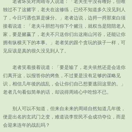
老者坏笑对周靖等人说道：「老夫生平没有嗜好，但唯
独过不了这赌字，老夫在这修练，已经不知道多久没见到人
了，今日巧遇也算是缘分。」老者边说，边捋一捋那束白须
接着说道：「老夫斗胆想与你下个赌注，就权当是陪陪老人
家，要是赌赢了，老夫不只送你们出这南山河谷，还能让你
拥有纵横天下的本事。」老者笑的跟个贪玩的孩子一样，可
见应该是真的很久没见到人了。
老者笑着接着说道：「要是输了，老夫依然还是会送你
们离开这，以报答你的烤鱼，不过要是没有足够的谋略见
识，相信几年後的战乱，会让你们自己想要逃回这里的。」
老者几句看似简单的话，却说得周靖心中吃惊不已。
别人可以不知道，但来自未来的周靖自然知道几年後，
便是出名的玄武门之变，难道说李世民不会成功夺位，而是
会迎来连年的战乱吗？