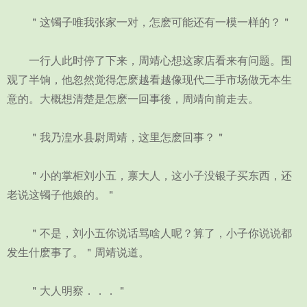
＂这镯子唯我张家一对，怎麽可能还有一模一样的？＂
一行人此时停了下来，周靖心想这家店看来有问题。围
观了半饷，他忽然觉得怎麽越看越像现代二手市场做无本生
意的。大概想清楚是怎麽一回事後，周靖向前走去。
＂我乃湟水县尉周靖，这里怎麽回事？＂
＂小的掌柜刘小五，禀大人，这小子没银子买东西，还
老说这镯子他娘的。＂
＂不是，刘小五你说话骂啥人呢？算了，小子你说说都
发生什麽事了。＂周靖说道。
＂大人明察．．．＂