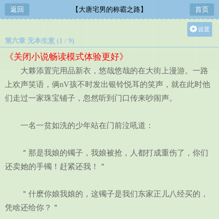
返回
【大唐宅男的称霸之路】
首页
设置
第六章 无本生意 (1 / 9)
关灯
《关闭小说畅读模式体验更好》
大
大夥添置完用品新衣，悠哉悠哉的在大街上漫游。一路
中
上欢声笑语，俩nV孩不时发出银铃悦耳的笑声，就在此时他
小
们走过一家珠宝铺子，忽然听到门口传来吵闹声。
一名一贫如洗的少年站在门前泣吼道：
＂那是我娘的镯子，我娘被抢，人都打成重伤了，你们
还卖她的手镯！赶紧还我！＂
＂什麽你娘我娘的，这镯子是我们东家正儿八经买的，
凭啥还给你？＂