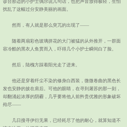
诊台那边的小护士偶尔说几句话，也把声音放得极轻，生怕
扰乱了这幅过分安静美丽的画面。
然而，有人就是那么突兀的出现了——
随着两扇彩色玻璃拼花的大门被猛的从外推开，一群面
容冷酷的黑衣人鱼贯而入，吓得几个小护士瞬间白了脸。
然后，陆槐方踩着阳光走了进来。
他还是穿着纤尘不染的修身白西装，微微卷曲的黑色长
发也安静的披在肩后。可他的眼睛，在寻到屠苏的那一刻，
却翻涌起浓厚的阴霾，几乎要将他人前矜贵优雅的形象破坏
殆尽——
几日搜寻伊衍无果，已经耗尽了他的耐心，就算知道不