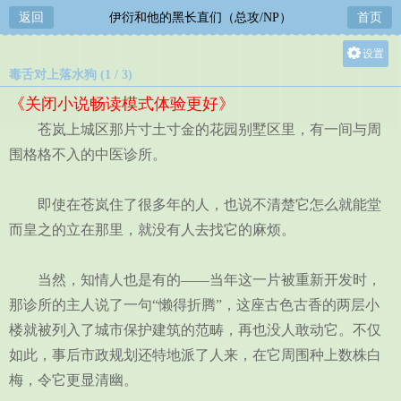
返回
伊衍和他的黑长直们（总攻/NP）
首页
设置
毒舌对上落水狗 (1 / 3)
关灯
《关闭小说畅读模式体验更好》
大
苍岚上城区那片寸土寸金的花园别墅区里，有一间与周
中
围格格不入的中医诊所。
小
即使在苍岚住了很多年的人，也说不清楚它怎么就能堂
而皇之的立在那里，就没有人去找它的麻烦。
当然，知情人也是有的——当年这一片被重新开发时，
那诊所的主人说了一句“懒得折腾”，这座古色古香的两层小
楼就被列入了城市保护建筑的范畴，再也没人敢动它。不仅
如此，事后市政规划还特地派了人来，在它周围种上数株白
梅，令它更显清幽。