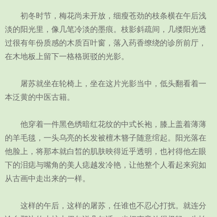
初冬时节，梅花尚未开放，细瘦苍劲的枝条横在午后浅
淡的阳光里，像几笔冷淡的墨痕。枝影斜疏间，几缕阳光透
过很有年份质感的木质百叶窗，落入药香缭绕的诊所前厅，
在木地板上留下一格格斑驳的光影。
屠苏就坐在轮椅上，坐在这片光影当中，低头翻看着一
本泛黄的中医古籍。
他穿着一件黑色绣暗红花纹的中式长袍，膝上盖着薄薄
的羊毛毯，一头乌亮的长发被檀木簪子随意绾起。阳光落在
他脸上，将那本就白皙的肌肤映得近乎透明，也衬得他左眼
下的泪痣与嘴角的美人痣越发冷艳，让他整个人看起来宛如
从古画中走出来的一样。
这样的午后，这样的屠苏，任谁也不忍心打扰。就连分