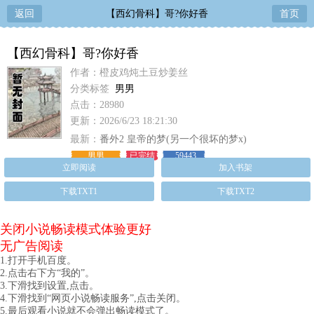
返回
【西幻骨科】哥?你好香
首页
【西幻骨科】哥?你好香
作者：橙皮鸡炖土豆炒姜丝
分类标签
男男
点击：28980
更新：2026/6/23 18:21:30
最新：
番外2 皇帝的梦(另一个很坏的梦x)
男男
已完结
59443
立即阅读
加入书架
下载TXT1
下载TXT2
关闭小说畅读模式体验更好
无广告阅读
1.打开手机百度。
2.点击右下方“我的”。
3.下滑找到设置,点击。
4.下滑找到“网页小说畅读服务”,点击关闭。
5.最后观看小说就不会弹出畅读模式了。