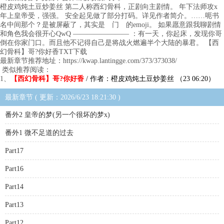
橙皮鸡炖土豆炒姜丝 第二人称西幻骨科，正剧向主剧情。 年下法师攻x
年上皇帝受，强强。 安全起见做了部分打码。详见作者简介。……呃书
名中间那个？是被屏蔽了，其实是 门 的emoji。 如果愿意跟我聊剧情
和角色我会很开心QwQ ———————— ：有一天，你起床，发现你哥
倒在你家门口。而且他不记得自己是将战火燃遍半个大陆的暴君。 【西
幻骨科】哥?你好香TXT下载
最新章节推荐地址：https://kwap.lantingge.com/373/373038/
类似推荐阅读：
1、
【西幻骨科】哥?你好香
/ 作者：橙皮鸡炖土豆炒姜丝 （23 06:20）
最新章节 ( 更新：2026/6/23 18:21:30 )
番外2 皇帝的梦(另一个很坏的梦x)
番外1 微不足道的过去
Part17
Part16
Part14
Part13
Part12