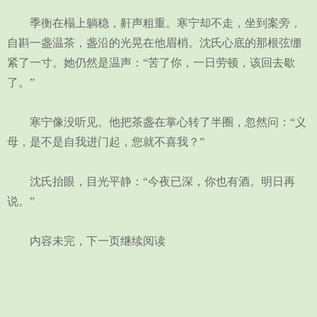
季衡在榻上躺稳，鼾声粗重。寒宁却不走，坐到案旁，
自斟一盏温茶，盏沿的光晃在他眉梢。沈氏心底的那根弦绷
紧了一寸。她仍然是温声：“苦了你，一日劳顿，该回去歇
了。”
寒宁像没听见。他把茶盏在掌心转了半圈，忽然问：“义
母，是不是自我进门起，您就不喜我？”
沈氏抬眼，目光平静：“今夜已深，你也有酒。明日再
说。”
内容未完，下一页继续阅读