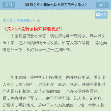
返回
《弑师之日：我被七位女帝定为千古罪人》
首页
设置
第六章｜夜帐翻覆 (1 / 6)
关灯
《关闭小说畅读模式体验更好》
大
太微观监仍悬在天穹，镜心清得像一碗冷水。风从城头
中
压下来，把人群的喉咙压得发紧。所有人都在等待──等这面
小
镜把那一夜，从灯影里一点一点掏出来。
——
半年转瞬。镜中季府门第井然，内外帐目更清。季衡出
入商会，寒宁随行，进退有度；库房、帐房、外舖的掌柜对
他皆是恭礼相迎。就连府城的知府，也在公堂外多看他一
眼，寒暄时称「贤侄」。寒宁不骄不躁，记人名、记路数、
记货源，手到擒来。府中下人也Ai说他好：T恤、肯替人着