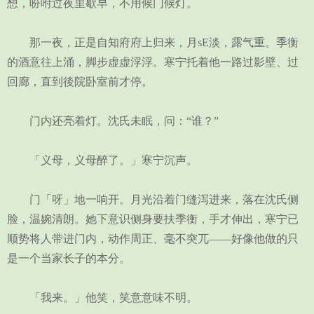
想，吩咐过夜里歇早，不用候门候灯。
那一夜，正是自知府府上归来，月sE淡，露气重。季衡
的酒意往上涌，脚步虚虚浮浮。寒宁托着他一路过影壁、过
回廊，直到後院卧室前才停。
门内还亮着灯。沈氏未眠，问：“谁？”
「义母，义母醉了。」寒宁沉声。
门「呀」地一响开。月光沿着门缝泻进来，落在沈氏侧
脸，温婉清朗。她下意识侧身要扶季衡，手才伸出，寒宁已
顺势将人带进门内，动作周正、毫不突兀——好像他做的只
是一个当家长子的本分。
「我来。」他笑，笑意意味不明。