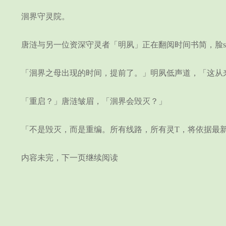
洄界守灵院。
唐涟与另一位资深守灵者「明夙」正在翻阅时间书简，脸s
「洄界之母出现的时间，提前了。」明夙低声道，「这从来
「重启？」唐涟皱眉，「洄界会毁灭？」
「不是毁灭，而是重编。所有线路，所有灵T，将依据最新
内容未完，下一页继续阅读