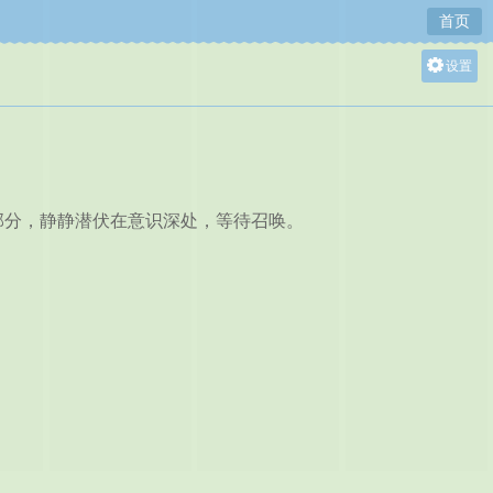
首页
设置
关灯
大
中
小
分，静静潜伏在意识深处，等待召唤。