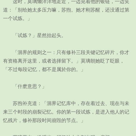
这时，莫璃懒洋洋地走近，一边晃着他的银链，一边笑
道：「别给她太多压力嘛，苏煦。她才刚苏醒，还没通过第
一个试炼。」
「试炼？」星然抬起头。
「洄界的规则之一：只有修补三段关键记忆碎片，你才
有资格离开这里，或者选择留下。」莫璃朝她眨了眨眼，
「不过每段记忆，都不是属於你的。」
「什麽意思？」
苏煦补充道：「洄界记忆库中，存在着过去、现在与未
来三个时段的崩裂记忆。你的第一段试炼，是进入他人的记
忆残片，修补那段时间崩毁的节点。」