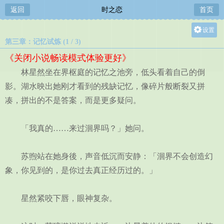
返回
时之恋
首页
设置
第三章：记忆试炼 (1 / 3)
关灯
《关闭小说畅读模式体验更好》
大
林星然坐在界枢庭的记忆之池旁，低头看着自己的倒
中
影。湖水映出她刚才看到的残缺记忆，像碎片般断裂又拼
小
凑，拼出的不是答案，而是更多疑问。
「我真的……来过洄界吗？」她问。
苏煦站在她身後，声音低沉而安静：「洄界不会创造幻
象，你见到的，是你过去真正经历过的。」
星然紧咬下唇，眼神复杂。