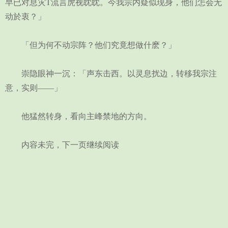
早已对息灾T流言虎视眈眈。今我宗内疑似现身，他们怎会无
动於衷？」
「但为何不动宗阵？他们究竟想做什麽？」
崇隐眼神一沉：「声东击西。以灵息扰边，转移我宗注
意，实则——」
他猛然转身，看向主峰禁地的方向。
内容未完，下一页继续阅读