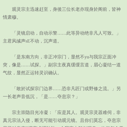
观灵宗主迅速赶至，身後三位长老亦现身於阁前，皆神
情肃穆。
「灵镜启动，自动示警……此等异动绝非凡人可致。」
主君风缄声sE不动，沉声道。
「是东南方向，非正冲宗门，显然不yu与我宗正面冲
突，像是……试探。」副宗主夜真缓缓言道，眉心凝结一道
气纹，显然正运转灵识确认。
「敢於试探宗门边界……恐非凡匠门或野修之流。」另
一长老声音低沉，「是……夺息宗？」
宗主崇隐目光冷凝：「应是其人。观灵宗灵器难伺，非
真元宗法入侵，断无可能引动观元镜。且你们莫忘，夺息宗