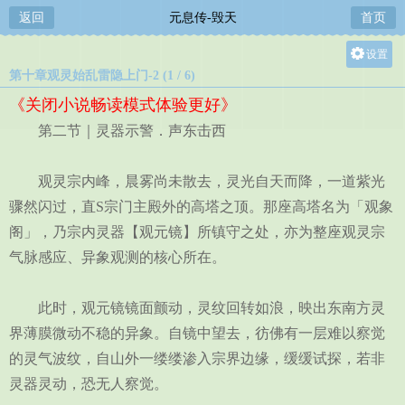
返回
元息传-毁天
首页
设置
第十章观灵始乱雷隐上门-2 (1 / 6)
关灯
《关闭小说畅读模式体验更好》
大
第二节｜灵器示警．声东击西
中
小
观灵宗内峰，晨雾尚未散去，灵光自天而降，一道紫光
骤然闪过，直S宗门主殿外的高塔之顶。那座高塔名为「观象
阁」，乃宗内灵器【观元镜】所镇守之处，亦为整座观灵宗
气脉感应、异象观测的核心所在。
此时，观元镜镜面颤动，灵纹回转如浪，映出东南方灵
界薄膜微动不稳的异象。自镜中望去，彷佛有一层难以察觉
的灵气波纹，自山外一缕缕渗入宗界边缘，缓缓试探，若非
灵器灵动，恐无人察觉。