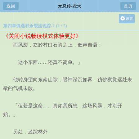
返回
元息传-毁天
首页
设置
第四章偶遇邪杀裂提现踪-2 (2 / 5)
关灯
《关闭小说畅读模式体验更好》
大
而风裂，立於村口石阶之上，低声自语：
中
小
「这小东西……还真不简单。」
他转身望向东南山隙，眼神深沉如雾，彷佛察觉远处未
歇的气机未散。
「但若是这命……真如我所想，这场风暴，才刚开
始。」
另处．迷踪林外