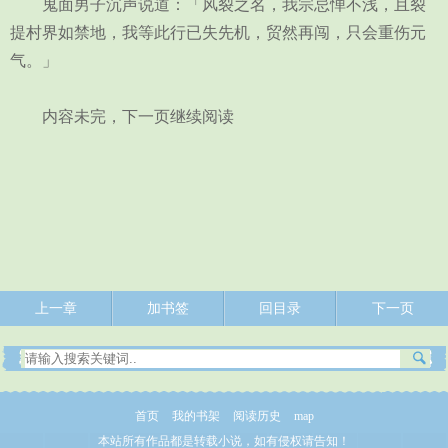
鬼面男子沉声说道：「风裂之名，我宗忌惮不浅，且裂
提村界如禁地，我等此行已失先机，贸然再闯，只会重伤元
气。」
内容未完，下一页继续阅读
上一章
加书签
回目录
下一页
首页
我的书架
阅读历史
map
本站所有作品都是转载小说，如有侵权请告知！