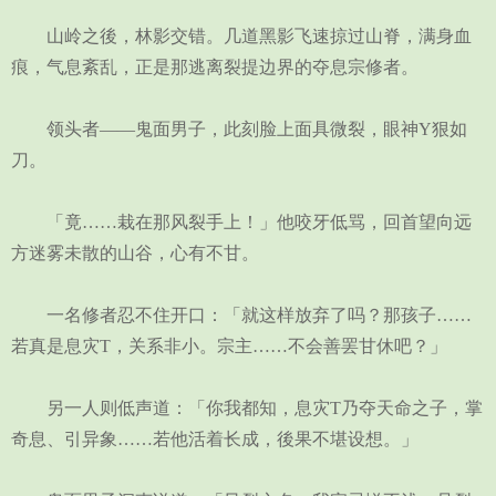
山岭之後，林影交错。几道黑影飞速掠过山脊，满身血
痕，气息紊乱，正是那逃离裂提边界的夺息宗修者。
领头者——鬼面男子，此刻脸上面具微裂，眼神Y狠如
刀。
「竟……栽在那风裂手上！」他咬牙低骂，回首望向远
方迷雾未散的山谷，心有不甘。
一名修者忍不住开口：「就这样放弃了吗？那孩子……
若真是息灾T，关系非小。宗主……不会善罢甘休吧？」
另一人则低声道：「你我都知，息灾T乃夺天命之子，掌
奇息、引异象……若他活着长成，後果不堪设想。」