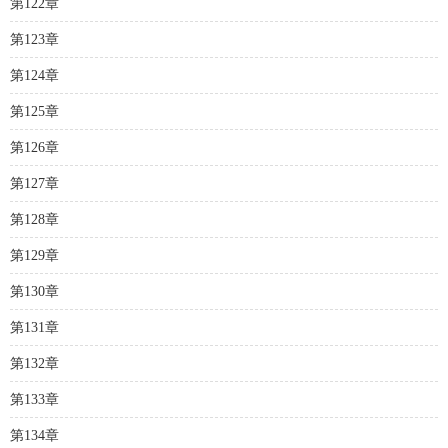
第122章
第123章
第124章
第125章
第126章
第127章
第128章
第129章
第130章
第131章
第132章
第133章
第134章