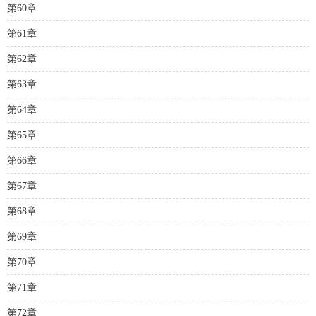
第60章
第61章
第62章
第63章
第64章
第65章
第66章
第67章
第68章
第69章
第70章
第71章
第72章