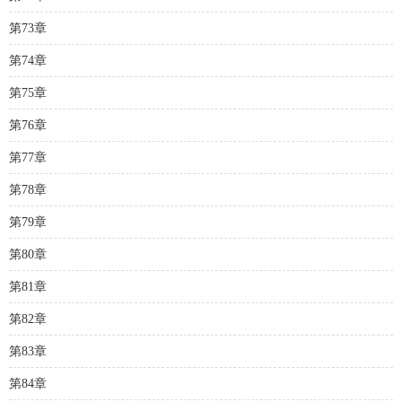
第73章
第74章
第75章
第76章
第77章
第78章
第79章
第80章
第81章
第82章
第83章
第84章