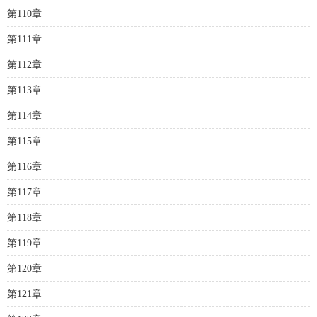
第110章
第111章
第112章
第113章
第114章
第115章
第116章
第117章
第118章
第119章
第120章
第121章