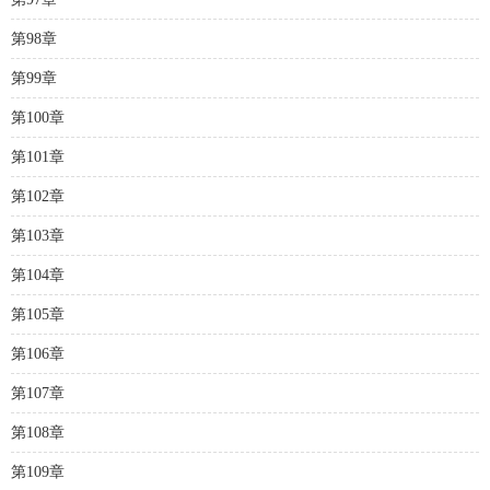
第98章
第99章
第100章
第101章
第102章
第103章
第104章
第105章
第106章
第107章
第108章
第109章