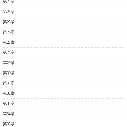
第23章
第24章
第25章
第26章
第27章
第28章
第29章
第30章
第31章
第32章
第33章
第34章
第35章