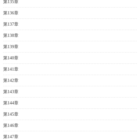
第135章
第136章
第137章
第138章
第139章
第140章
第141章
第142章
第143章
第144章
第145章
第146章
第147章