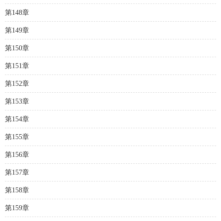
第148章
第149章
第150章
第151章
第152章
第153章
第154章
第155章
第156章
第157章
第158章
第159章