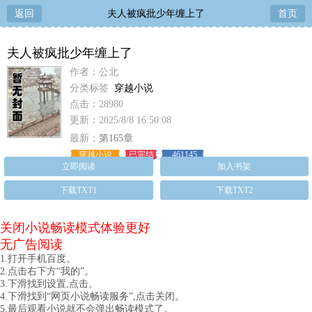
返回
夫人被疯批少年缠上了
首页
夫人被疯批少年缠上了
作者：公北
分类标签
穿越小说
点击：28980
更新：2025/8/8 16:50:08
最新：
第165章
穿越小说
已完结
461145
立即阅读
加入书架
下载TXT1
下载TXT2
关闭小说畅读模式体验更好
无广告阅读
1.打开手机百度。
2.点击右下方“我的”。
3.下滑找到设置,点击。
4.下滑找到“网页小说畅读服务”,点击关闭。
5.最后观看小说就不会弹出畅读模式了。