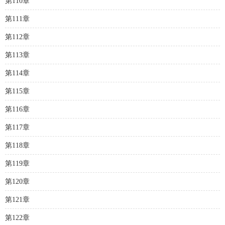
第110章
第111章
第112章
第113章
第114章
第115章
第116章
第117章
第118章
第119章
第120章
第121章
第122章