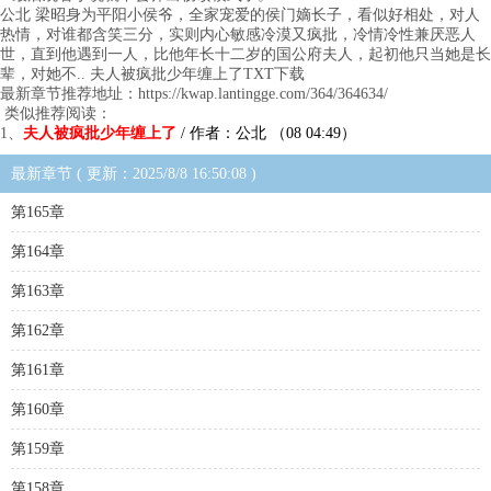
公北 梁昭身为平阳小侯爷，全家宠爱的侯门嫡长子，看似好相处，对人
热情，对谁都含笑三分，实则内心敏感冷漠又疯批，冷情冷性兼厌恶人
世，直到他遇到一人，比他年长十二岁的国公府夫人，起初他只当她是长
辈，对她不.. 夫人被疯批少年缠上了TXT下载
最新章节推荐地址：https://kwap.lantingge.com/364/364634/
类似推荐阅读：
1、
夫人被疯批少年缠上了
/ 作者：公北 （08 04:49）
最新章节 ( 更新：2025/8/8 16:50:08 )
第165章
第164章
第163章
第162章
第161章
第160章
第159章
第158章