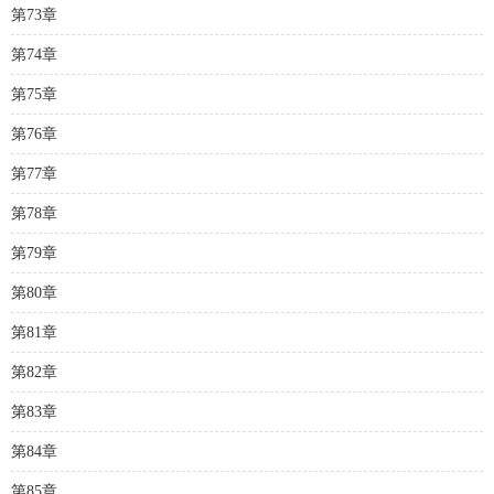
第73章
第74章
第75章
第76章
第77章
第78章
第79章
第80章
第81章
第82章
第83章
第84章
第85章