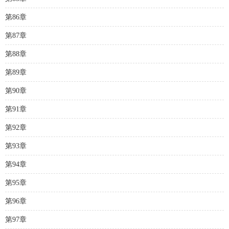
第86章
第87章
第88章
第89章
第90章
第91章
第92章
第93章
第94章
第95章
第96章
第97章