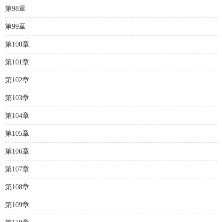
第98章
第99章
第100章
第101章
第102章
第103章
第104章
第105章
第106章
第107章
第108章
第109章