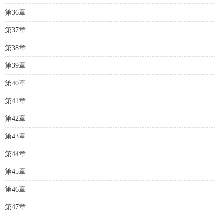
第36章
第37章
第38章
第39章
第40章
第41章
第42章
第43章
第44章
第45章
第46章
第47章