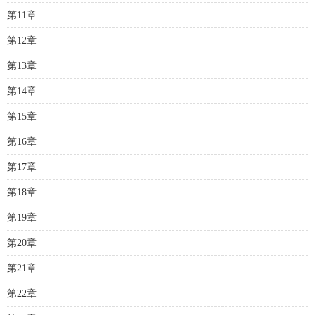
第11章
第12章
第13章
第14章
第15章
第16章
第17章
第18章
第19章
第20章
第21章
第22章