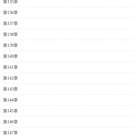
第135章
第136章
第137章
第138章
第139章
第140章
第141章
第142章
第143章
第144章
第145章
第146章
第147章