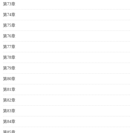
第73章
第74章
第75章
第76章
第77章
第78章
第79章
第80章
第81章
第82章
第83章
第84章
第85章