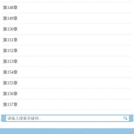
第148章
第149章
第150章
第151章
第152章
第153章
第154章
第155章
第156章
第157章