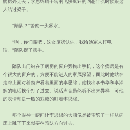
病房外走去，李思绵脑子转的飞快疯狂的回想什么时候跟这
人结过梁子。
“隋队？”警察一头雾水。
“啊，你们撤吧，这女孩我认识，我给她家人打电
话。”隋队摆了摆手。
隋队出门站在了病房的窗户旁掏出手机，这个病房是有
个很大的窗户的，方便不能进入的家属探望，而此时他站在
走廊上面对着窗户看着里面的李思绵，他找出李书华和李泽
辉的电话挨个打了过去。说话声音虽然听不出来异样，可他
的表情却是一脸的戏谑的盯着李思绵。
那个眼神一瞬间让李思绵的大脑像是被雷劈了一样从病
床上跳了下来就要往隋队方向过去。