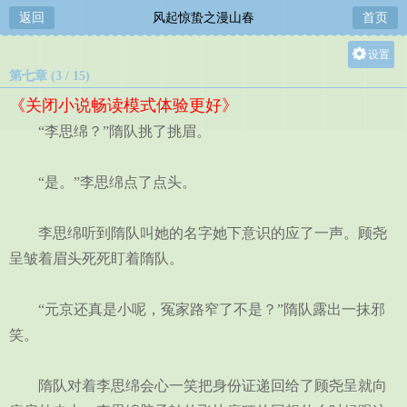
返回
风起惊蛰之漫山春
首页
设置
第七章 (3 / 15)
关灯
《关闭小说畅读模式体验更好》
大
“李思绵？”隋队挑了挑眉。
中
小
“是。”李思绵点了点头。
李思绵听到隋队叫她的名字她下意识的应了一声。顾尧
呈皱着眉头死死盯着隋队。
“元京还真是小呢，冤家路窄了不是？”隋队露出一抹邪
笑。
隋队对着李思绵会心一笑把身份证递回给了顾尧呈就向