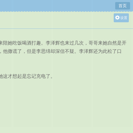
首页
设置
关灯
大
陪她吃饭喝酒打趣。李泽辉也来过几次，哥哥来她自然是开
中
，他撒谎了，但是李思绵却深信不疑。李泽辉还为此松了口
小
她这才想起是忘记充电了。