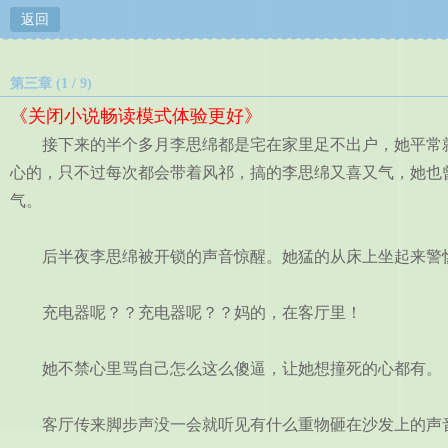
返回
第三章 (1 / 9)
《关闭小说畅读模式体验更好》
接下来的半个多月李思绵都是宅在家里足不出户，她平常就
心的，只不过每次都会带着风祁，搞的李思绵又喜又气，她也
气。
后半夜李思绵被开锁的声音惊醒。她猛的从床上坐起来警惕
充电器呢？？充电器呢？？妈的，在客厅里！
她不禁心里骂自己怎么这么傻逼，让她想撞死的心都有。
客厅传来脚步声没一会就听见有什么重物砸在沙发上的声