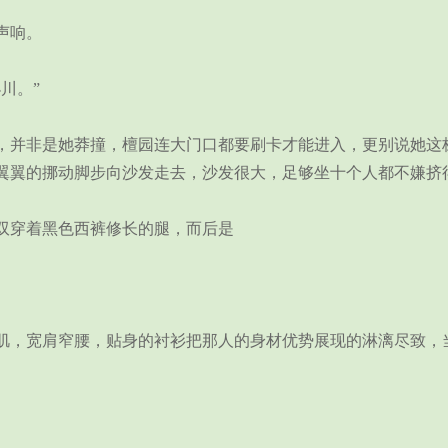
声响。
川。”
并非是她莽撞，檀园连大门口都要刷卡才能进入，更别说她这栋
翼翼的挪动脚步向沙发走去，沙发很大，足够坐十个人都不嫌挤
穿着黑色西裤修长的腿，而后是
，宽肩窄腰，贴身的衬衫把那人的身材优势展现的淋漓尽致，