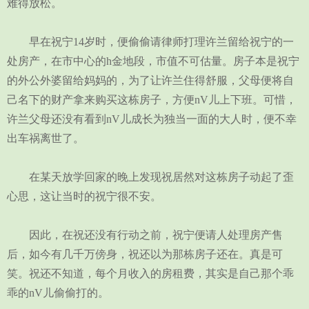
难得放松。
早在祝宁14岁时，便偷偷请律师打理许兰留给祝宁的一
处房产，在市中心的h金地段，市值不可估量。房子本是祝宁
的外公外婆留给妈妈的，为了让许兰住得舒服，父母便将自
己名下的财产拿来购买这栋房子，方便nV儿上下班。可惜，
许兰父母还没有看到nV儿成长为独当一面的大人时，便不幸
出车祸离世了。
在某天放学回家的晚上发现祝居然对这栋房子动起了歪
心思，这让当时的祝宁很不安。
因此，在祝还没有行动之前，祝宁便请人处理房产售
后，如今有几千万傍身，祝还以为那栋房子还在。真是可
笑。祝还不知道，每个月收入的房租费，其实是自己那个乖
乖的nV儿偷偷打的。