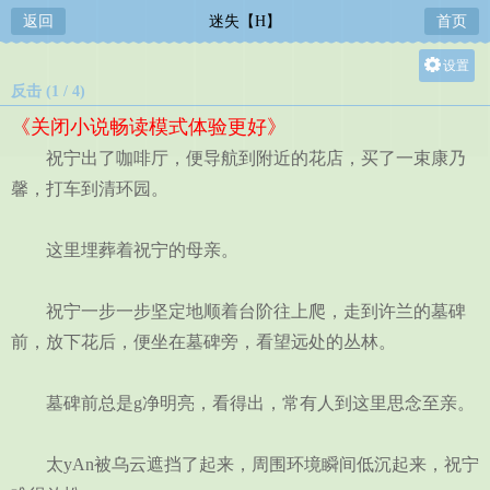
返回
迷失【H】
首页
设置
反击 (1 / 4)
关灯
《关闭小说畅读模式体验更好》
大
祝宁出了咖啡厅，便导航到附近的花店，买了一束康乃
中
馨，打车到清环园。
小
这里埋葬着祝宁的母亲。
祝宁一步一步坚定地顺着台阶往上爬，走到许兰的墓碑
前，放下花后，便坐在墓碑旁，看望远处的丛林。
墓碑前总是g净明亮，看得出，常有人到这里思念至亲。
太yAn被乌云遮挡了起来，周围环境瞬间低沉起来，祝宁