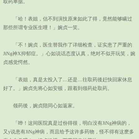
取药单据。
「哈！表姐，估不到演技原来如此了得，竟然能够瞒过
那些所谓专业医生哩！」婉贞一笑。
「不！婉贞，医生替我作了详细检查，证实患了严重的
JiNg神X抑郁症。」心如说话态度认真，绝对不似开玩笑，婉
贞感觉愕然。
「表姐，真是太投入了…还是…往取药後赶快回家休息
好了。」婉贞先将心如安顿，跟着到领药处取药。
领药後，婉贞陪同心如返家。
「哗！这间医院真是过份得很，明白没有JiNg神病的，
又y说患有JiNg神病，而且给予这许多药物，怪不得有这麽多