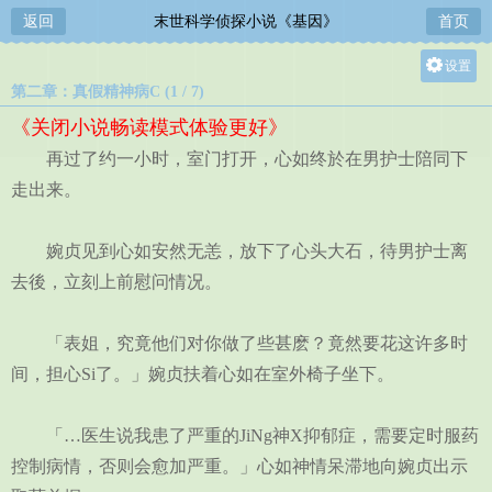
返回
末世科学侦探小说《基因》
首页
设置
第二章：真假精神病C (1 / 7)
关灯
《关闭小说畅读模式体验更好》
大
再过了约一小时，室门打开，心如终於在男护士陪同下
中
走出来。
小
婉贞见到心如安然无恙，放下了心头大石，待男护士离
去後，立刻上前慰问情况。
「表姐，究竟他们对你做了些甚麽？竟然要花这许多时
间，担心Si了。」婉贞扶着心如在室外椅子坐下。
「…医生说我患了严重的JiNg神X抑郁症，需要定时服药
控制病情，否则会愈加严重。」心如神情呆滞地向婉贞出示