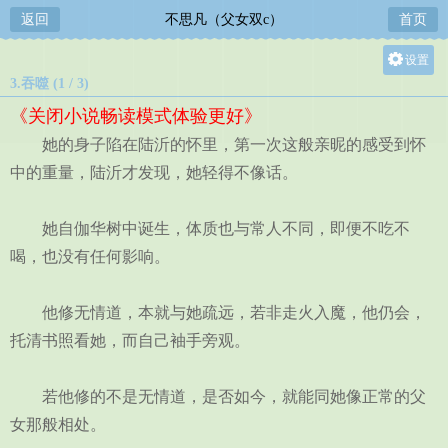
返回
不思凡（父女双c）
首页
设置
3.吞噬 (1 / 3)
关灯
《关闭小说畅读模式体验更好》
大
她的身子陷在陆沂的怀里，第一次这般亲昵的感受到怀
中
中的重量，陆沂才发现，她轻得不像话。
小
她自伽华树中诞生，体质也与常人不同，即便不吃不
喝，也没有任何影响。
他修无情道，本就与她疏远，若非走火入魔，他仍会，
托清书照看她，而自己袖手旁观。
若他修的不是无情道，是否如今，就能同她像正常的父
女那般相处。