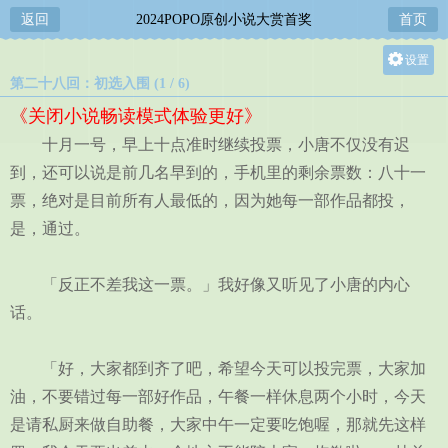
返回
2024POPO原创小说大赏首奖
首页
设置
第二十八回：初选入围 (1 / 6)
关灯
《关闭小说畅读模式体验更好》
大
十月一号，早上十点准时继续投票，小唐不仅没有迟
中
到，还可以说是前几名早到的，手机里的剩余票数：八十一
小
票，绝对是目前所有人最低的，因为她每一部作品都投，
是，通过。
「反正不差我这一票。」我好像又听见了小唐的内心
话。
「好，大家都到齐了吧，希望今天可以投完票，大家加
油，不要错过每一部好作品，午餐一样休息两个小时，今天
是请私厨来做自助餐，大家中午一定要吃饱喔，那就先这样