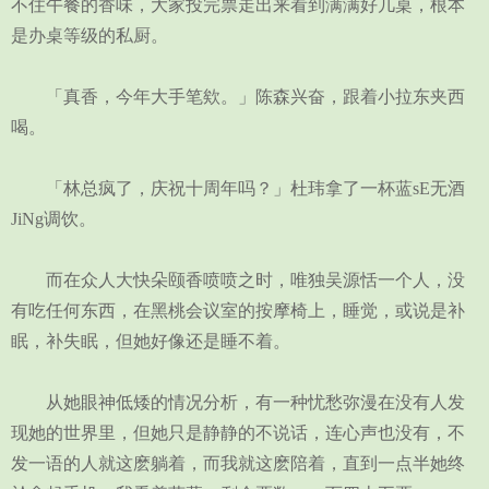
不住午餐的香味，大家投完票走出来看到满满好几桌，根本
是办桌等级的私厨。
「真香，今年大手笔欸。」陈森兴奋，跟着小拉东夹西
喝。
「林总疯了，庆祝十周年吗？」杜玮拿了一杯蓝sE无酒
JiNg调饮。
而在众人大快朵颐香喷喷之时，唯独吴源恬一个人，没
有吃任何东西，在黑桃会议室的按摩椅上，睡觉，或说是补
眠，补失眠，但她好像还是睡不着。
从她眼神低矮的情况分析，有一种忧愁弥漫在没有人发
现她的世界里，但她只是静静的不说话，连心声也没有，不
发一语的人就这麽躺着，而我就这麽陪着，直到一点半她终