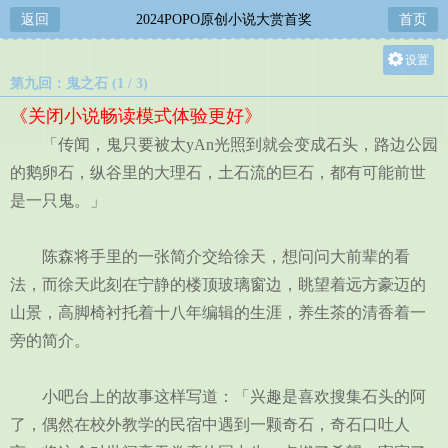
返回
2024POPO原创小说大赏首奖
首页
设置
第九回：鬼之石 (1 / 3)
关灯
《关闭小说畅读模式体验更好》
大
「传闻，鬼只要被太yAn光照到就会变成石头，路边公园
中
的鹅卵石，纵谷里的大理石，土石流的巨石，都有可能前世
小
是一只鬼。」
陈森将手里的一张简介交给徐天，想问问大前辈的看
法，而徐天此刻在宁静的楼顶玻璃窗边，眺望着远方豪迈的
山景，高脚椅衬托着十八年编辑的生涯，养生茶的清香着一
旁的简介。
小吧台上的故事这样写道：「兴趣是喜欢搜集石头的阿
了，偶然在校外教学的民宿中遇到一颗奇石，奇石口吐人