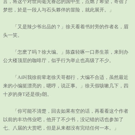
言，将这个对世间毫无眷恋的国中生，点燃了希望，寄宿了
梦想，於是一段人与石头夥伴的冒险，就此展开。」
「又是辣少爷出品的？」徐天看着书封旁的作者名，眉
头一笑。
「怎麽了吗？徐大编。」陈森轻啄一口养生茶，来到办
公大楼顶层的咖啡厅，似乎行为举止也高级了不少。
「Ai叫我徐前辈老徐天哥都行，大编不合适，虽然最近
来的小编挺漂亮的，嗯哼，说正事。」徐天假咳嗽几下，四
十岁的身T还是很y朗。
「你可能不清楚，回去如果有空的话，再看看这个作者
以前的丰功伟业吧，他开了不少书，没记错的话也参加了
七、八届的大赏吧，但是从来都没有完结任何一本。」