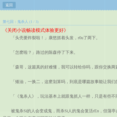
返回
第七回：鬼杀人 (1 / 3)
《关闭小说畅读模式体验更好》
「头壳要炸裂啦！」康悠抓着头发，r0u了两下。
「怎麽啦？」路过的陈森停了下来。
「森哥，这篇真的好难懂，我可以转给你吗，跟你交换两
「矮油，一换二，这麽划算吗，到底是哪篇故事能让我们的
「《鬼杀人》，玩法基本上就跟鬼抓人一样，只是有些不同
被鬼杀Si的人会变成鬼，而杀Si人的鬼会复活rEn，但蒲