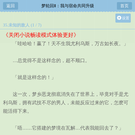
返回
梦轮回Ⅱ：我与宿命共同升级
首页
设置
35.未知的敌人 (1 / 7)
关灯
《关闭小说畅读模式体验更好》
大
「哇哈哈！赢了！天不生我尤利乌斯，万古如长夜。」
中
小
…总觉得不是这样念的，超不顺口。
「就是这样念的！」
这一次，梦乡恶龙彻底消失在了世界上，毕竟对手是尤
利乌斯，拥有武技不尽的男人，未能反应过来的它，怎麽可
能活得下来。
「唔……它搭建的梦境在瓦解…代表我能回去了？」