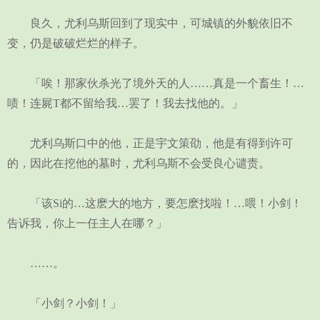
良久，尤利乌斯回到了现实中，可城镇的外貌依旧不
变，仍是破破烂烂的样子。
「唉！那家伙杀光了境外天的人……真是一个畜生！…
啧！连屍T都不留给我…罢了！我去找他的。」
尤利乌斯口中的他，正是宇文策劭，他是有得到许可
的，因此在挖他的墓时，尤利乌斯不会受良心谴责。
「该Si的…这麽大的地方，要怎麽找啦！…喂！小剑！
告诉我，你上一任主人在哪？」
……。
「小剑？小剑！」