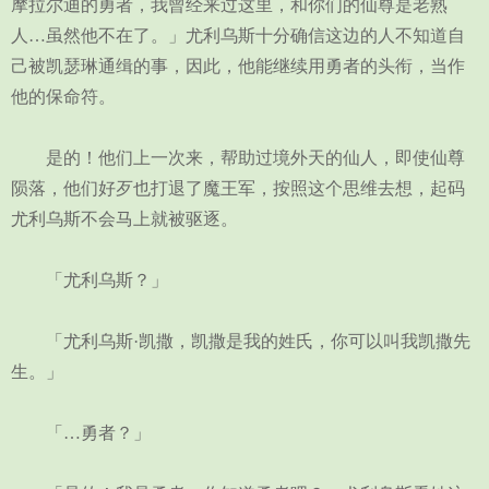
摩拉尔迪的勇者，我曾经来过这里，和你们的仙尊是老熟
人…虽然他不在了。」尤利乌斯十分确信这边的人不知道自
己被凯瑟琳通缉的事，因此，他能继续用勇者的头衔，当作
他的保命符。
是的！他们上一次来，帮助过境外天的仙人，即使仙尊
陨落，他们好歹也打退了魔王军，按照这个思维去想，起码
尤利乌斯不会马上就被驱逐。
「尤利乌斯？」
「尤利乌斯·凯撒，凯撒是我的姓氏，你可以叫我凯撒先
生。」
「…勇者？」