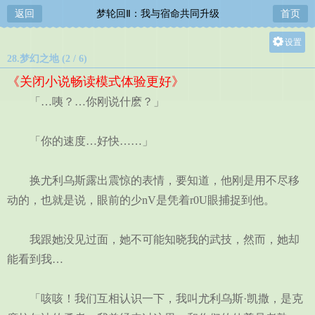
返回
梦轮回Ⅱ：我与宿命共同升级
首页
设置
28.梦幻之地 (2 / 6)
关灯
《关闭小说畅读模式体验更好》
大
「…咦？…你刚说什麽？」
中
小
「你的速度…好快……」
换尤利乌斯露出震惊的表情，要知道，他刚是用不尽移
动的，也就是说，眼前的少nV是凭着r0U眼捕捉到他。
我跟她没见过面，她不可能知晓我的武技，然而，她却
能看到我…
「咳咳！我们互相认识一下，我叫尤利乌斯·凯撒，是克