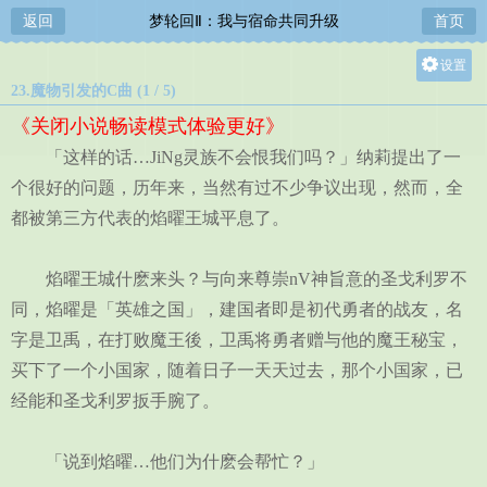
返回
梦轮回Ⅱ：我与宿命共同升级
首页
设置
23.魔物引发的C曲 (1 / 5)
关灯
《关闭小说畅读模式体验更好》
大
「这样的话…JiNg灵族不会恨我们吗？」纳莉提出了一
中
个很好的问题，历年来，当然有过不少争议出现，然而，全
小
都被第三方代表的焰曜王城平息了。
焰曜王城什麽来头？与向来尊崇nV神旨意的圣戈利罗不
同，焰曜是「英雄之国」，建国者即是初代勇者的战友，名
字是卫禹，在打败魔王後，卫禹将勇者赠与他的魔王秘宝，
买下了一个小国家，随着日子一天天过去，那个小国家，已
经能和圣戈利罗扳手腕了。
「说到焰曜…他们为什麽会帮忙？」