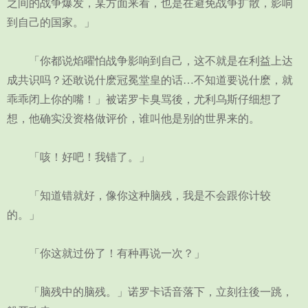
之间的战争爆发，某方面来看，也是在避免战争扩散，影响
到自己的国家。」
「你都说焰曜怕战争影响到自己，这不就是在利益上达
成共识吗？还敢说什麽冠冕堂皇的话…不知道要说什麽，就
乖乖闭上你的嘴！」被诺罗卡臭骂後，尤利乌斯仔细想了
想，他确实没资格做评价，谁叫他是别的世界来的。
「咳！好吧！我错了。」
「知道错就好，像你这种脑残，我是不会跟你计较
的。」
「你这就过份了！有种再说一次？」
「脑残中的脑残。」诺罗卡话音落下，立刻往後一跳，