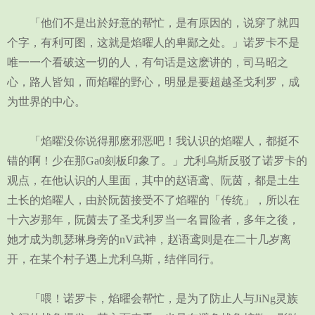
「他们不是出於好意的帮忙，是有原因的，说穿了就四
个字，有利可图，这就是焰曜人的卑鄙之处。」诺罗卡不是
唯一一个看破这一切的人，有句话是这麽讲的，司马昭之
心，路人皆知，而焰曜的野心，明显是要超越圣戈利罗，成
为世界的中心。
「焰曜没你说得那麽邪恶吧！我认识的焰曜人，都挺不
错的啊！少在那Ga0刻板印象了。」尤利乌斯反驳了诺罗卡的
观点，在他认识的人里面，其中的赵语鸢、阮茵，都是土生
土长的焰曜人，由於阮茵接受不了焰曜的「传统」，所以在
十六岁那年，阮茵去了圣戈利罗当一名冒险者，多年之後，
她才成为凯瑟琳身旁的nV武神，赵语鸢则是在二十几岁离
开，在某个村子遇上尤利乌斯，结伴同行。
「喂！诺罗卡，焰曜会帮忙，是为了防止人与JiNg灵族