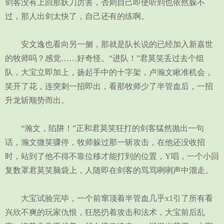
剑客没有上回那妖刀厉害，否则自己即使听到也依然躲不
过，那人出剑太快了，自己还有的练啊。
安文逸也看向另一侧，那就是队长说的已经加入新嘉世
的牧师吗？感觉……好奇怪。“进队！”君莫笑丢过去个组
队，大宝立即加上，扬起手中的十字架，卢瀚文瞅准机会，
笑开了花，连突刺一招即出，看那牧师少了半管血后，一招
升龙斩顺势而出。
“瀚文，陷阱！”正和君莫笑狂打的剑客猛然抛出一句
话，瀚文微笑骤停，牧师躲过那一斩攻击，在他还没收招
时，站到了他不得不靠位移才能打到的位置，Y唱，一个小回
复数罩君莫笑脑袋上，人随即在剑客的骂骂咧咧声中溜走。
大宝试验完毕，一个前窜顶着半管血几乎x1引了所有看
兴欣不爽的玩家仇恨，狂怒扔着攻击和法术，大宝前后乱