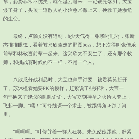
窜，姿势非常不优美，就在流云追来，一记银光落刃，大宝
矮了身子，头顶一道散人的小治愈术撒上来，挽救了她濒危
的生命。
最终，卢瀚文没有追到，h少天气得一张嘴嘚吧嘚，张新
杰推推眼镜，看着被兴欣牵走的野图boss，想下次得叫张佳乐
前辈和林敬言前辈一起来。这兴欣太不安生了，还有那个牧
师，和挑战赛时候的不一样，不是一个人。
兴欣瓜分战利品时，大宝也伸手讨要，被君莫笑赶开
了。苏沐橙看她要PK的模样，赶紧说了些好话，大宝一
句“”换来了魏琛的叽叽歪歪，大宝立刻神圣之火给人套上，
飞起一脚。“嘿！”可怜魏琛一个术士，被踢得角sE跌了河
里。
“呵呵呵。”叶修并着一群人狂笑。未免姑娘踢他，赶紧