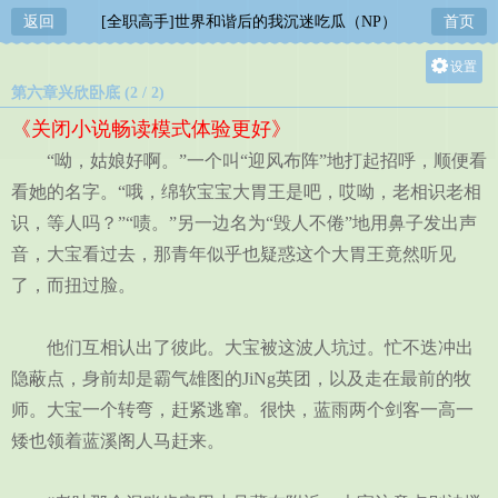
返回
[全职高手]世界和谐后的我沉迷吃瓜（NP）
首页
设置
第六章兴欣卧底 (2 / 2)
关灯
《关闭小说畅读模式体验更好》
大
“呦，姑娘好啊。”一个叫“迎风布阵”地打起招呼，顺便看
中
看她的名字。“哦，绵软宝宝大胃王是吧，哎呦，老相识老相
小
识，等人吗？”“啧。”另一边名为“毁人不倦”地用鼻子发出声
音，大宝看过去，那青年似乎也疑惑这个大胃王竟然听见
了，而扭过脸。
他们互相认出了彼此。大宝被这波人坑过。忙不迭冲出
隐蔽点，身前却是霸气雄图的JiNg英团，以及走在最前的牧
师。大宝一个转弯，赶紧逃窜。很快，蓝雨两个剑客一高一
矮也领着蓝溪阁人马赶来。