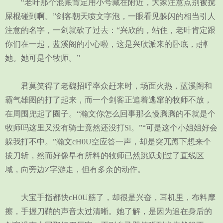
“老叶那个混账肯定用小号藏在附近，大家注意点别被搅
屎棍碰到啊。”剑客朝天喷文字泡，一眼看见躲闪的相当引人
注意的名字，一剑就砍了过去：“兴欣的，站住，老叶肯定跟
你们在一起，蓝溪阁的小心啦，这是兴欣派来的卧底，g掉
她。她可是个牧师。”
君莫笑得了老魏招呼率众赶来时，场面火热，蓝溪阁和
霸气雄图的打了起来，而一个剑客正追着逃窜的牧师不放，
在周围兜起了圈子。“瀚文你怎么回事那么慢腾腾的不就是个
牧师吗这里又没有骑士竟然还没打Si。”“可是这个小姐姐好会
躲我打不中。”瀚文cH0U空应答一声，却是突兀蹲下想来个
拔刀斩，然而好像早有所料的牧师已然跳跃划过了直线区
域，向旁边Z字游走，但有多余的动作。
大宝手指都快cH0U筋了，却很是兴奋，耳机里，布料摩
擦，手握刀鞘的声音太过清晰。她了解，是因为追在身后的