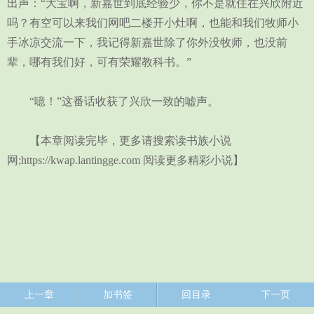
出声：“大宝啊，新嘉世到底经验少，你不是就住在兴欣附近
吗？有空可以来我们网吧二楼开小灶啊，也能和我们牧师小
手冰凉交流一下，我记得新嘉世除了你外没牧师，也没前
辈，哪有我们好，可有荣耀教科书。”
“噫！”这番话收获了兴欣一致的嘘声。
【本章阅读完毕，更多请搜索读书族小说
网;https://kwap.lantingge.com 阅读更多精彩小说】
上一章
加书签
回目录
下一页