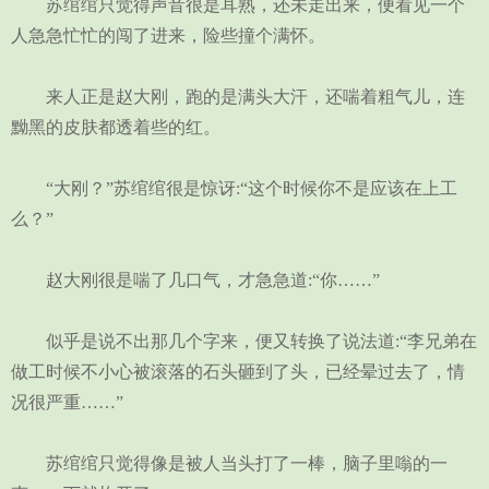
苏绾绾只觉得声音很是耳熟，还未走出来，便看见一个
人急急忙忙的闯了进来，险些撞个满怀。
来人正是赵大刚，跑的是满头大汗，还喘着粗气儿，连
黝黑的皮肤都透着些的红。
“大刚？”苏绾绾很是惊讶:“这个时候你不是应该在上工
么？”
赵大刚很是喘了几口气，才急急道:“你……”
似乎是说不出那几个字来，便又转换了说法道:“李兄弟在
做工时候不小心被滚落的石头砸到了头，已经晕过去了，情
况很严重……”
苏绾绾只觉得像是被人当头打了一棒，脑子里嗡的一