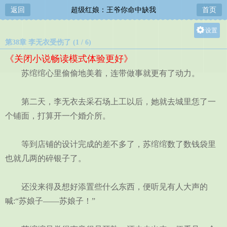
返回
超级红娘：王爷你命中缺我
首页
设置
第38章 李无衣受伤了 (1 / 6)
关灯
《关闭小说畅读模式体验更好》
大
苏绾绾心里偷偷地美着，连带做事就更有了动力。
中
小
第二天，李无衣去采石场上工以后，她就去城里恁了一
个铺面，打算开一个婚介所。
等到店铺的设计完成的差不多了，苏绾绾数了数钱袋里
也就几两的碎银子了。
还没来得及想好添置些什么东西，便听见有人大声的
喊:“苏娘子——苏娘子！”