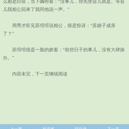
么都是白搭，当下嘱咐着：“没事儿，你先坐会儿就是。等会
儿我相公回来了我同他说一声。”
周秀才听见苏绾绾说相公，很是惊讶：“苏娘子成亲
了？”
苏绾绾很是一脸的娇羞：“前些日子的事儿，没有大肆操
办。”
内容未完，下一页继续阅读