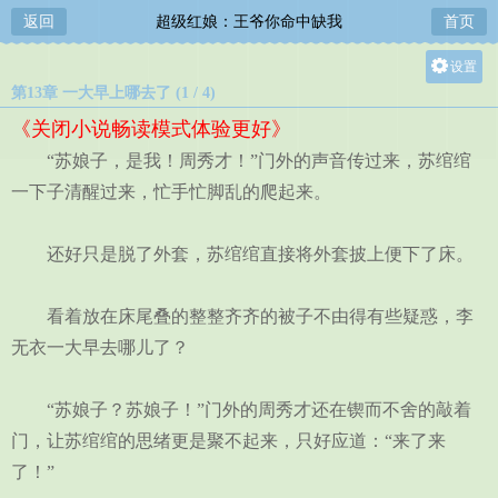
返回
超级红娘：王爷你命中缺我
首页
设置
第13章 一大早上哪去了 (1 / 4)
关灯
《关闭小说畅读模式体验更好》
大
“苏娘子，是我！周秀才！”门外的声音传过来，苏绾绾
中
一下子清醒过来，忙手忙脚乱的爬起来。
小
还好只是脱了外套，苏绾绾直接将外套披上便下了床。
看着放在床尾叠的整整齐齐的被子不由得有些疑惑，李
无衣一大早去哪儿了？
“苏娘子？苏娘子！”门外的周秀才还在锲而不舍的敲着
门，让苏绾绾的思绪更是聚不起来，只好应道：“来了来
了！”