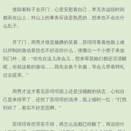
便踩着鞋子去开门，心里安慰着自己，李无衣这段时间
都呆在山上，对山上的事务应该是熟悉的，想来也不会出什
么乱子。
开了门，周秀才很是腼腆的笑着，苏绾绾看着他脸上难
以抑制的激动喜悦也不好说些什么，便搬出一个小凳子来放
到门外，道：“你先在这儿坐会儿，想来翠苗她们都还没清醒
呢，你就这般的激动……我先去换个衣服，等会儿带着聘礼
过去提亲。”
周秀才这才看见苏绾绾面上还是没睡醒的状态，心知自
己是来得早了，还扰了苏绾绾的清净，面上顿时一红：“打扰
到你了，着实不好意思啊。”
苏绾绾有些哭笑不得，再怎么说都已经醒了，再说些什