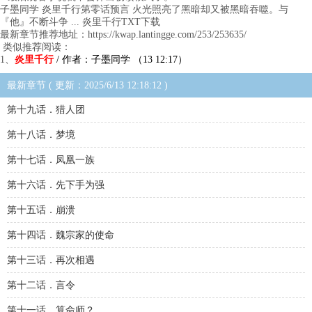
子墨同学 炎里千行第零话预言 火光照亮了黑暗却又被黑暗吞噬。与
『他』不断斗争 ... 炎里千行TXT下载
最新章节推荐地址：https://kwap.lantingge.com/253/253635/
类似推荐阅读：
1、
炎里千行
/ 作者：子墨同学 （13 12:17）
最新章节 ( 更新：2025/6/13 12:18:12 )
第十九话．猎人团
第十八话．梦境
第十七话．凤凰一族
第十六话．先下手为强
第十五话．崩溃
第十四话．魏宗家的使命
第十三话．再次相遇
第十二话．言令
第十一话．算命师？