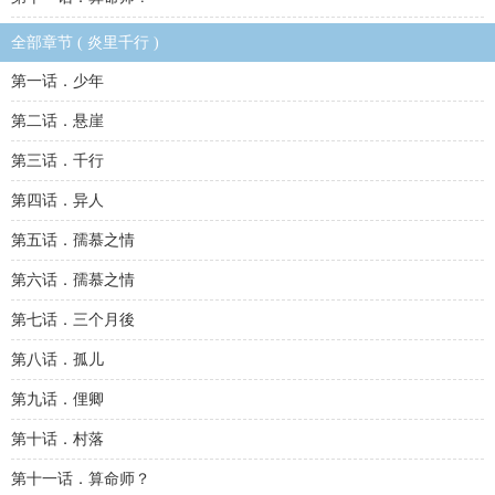
全部章节 ( 炎里千行 )
第一话．少年
第二话．悬崖
第三话．千行
第四话．异人
第五话．孺慕之情
第六话．孺慕之情
第七话．三个月後
第八话．孤儿
第九话．俚卿
第十话．村落
第十一话．算命师？