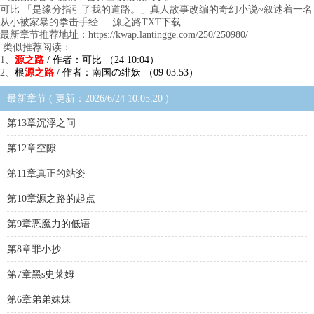
可比 「是缘分指引了我的道路。」真人故事改编的奇幻小说~叙述着一名
从小被家暴的拳击手经 ... 源之路TXT下载
最新章节推荐地址：https://kwap.lantingge.com/250/250980/
类似推荐阅读：
1、
源之路
/ 作者：可比 （24 10:04）
2、
根
源之路
/ 作者：南国の绯妖 （09 03:53）
最新章节 ( 更新：2026/6/24 10:05:20 )
第13章沉浮之间
第12章空隙
第11章真正的站姿
第10章源之路的起点
第9章恶魔力的低语
第8章罪小抄
第7章黑s史莱姆
第6章弟弟妹妹