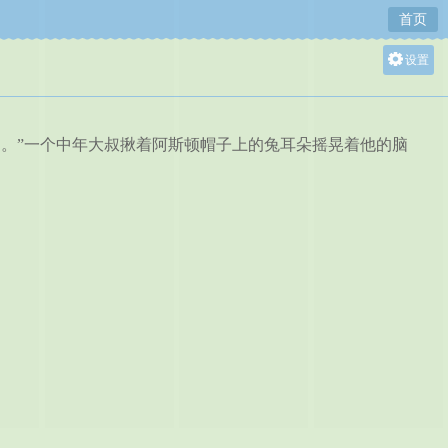
首页
设置
关灯
大
。”一个中年大叔揪着阿斯顿帽子上的兔耳朵摇晃着他的脑
中
小