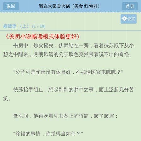
返回
我在大秦卖火锅（美食 红包群）
首页
设置
麻辣烫 （上） (1 / 10)
关灯
《关闭小说畅读模式体验更好》
大
书房中，烛火摇曳，伏武站在一旁，看着扶苏殿下从小
中
憩之中醒来，月朗风清的公子脸色突然带着说不出的奇怪。
小
“公子可是昨夜没有休息好，不如请医官来瞧瞧？”
扶苏抬手阻止，想起刚刚的梦中之事，面上泛起几分苦
笑。
低头间，他再次看见书案上的竹简，皱了皱眉：
“徐福的事情，你觉得当如何？”