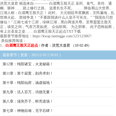
洪荒大道君 精选来自———— 白眉鹰王殷天正 采药、食气、吞符、通
幽、驱神…… 踏上修行之路。 追逐长生不死。 …… 降临蜀山大世界。
江湖人称：白眉鹰王殷天正！ 此时。 大元朝廷帝星飘摇，灾民遍地，乱
世烽火起。 群雄争龙！ “不要跟我谈什么人皇不可长生。” “我现在只想
修仙！” 江南七省十三府，绿林江湖，黑白两道共尊。至尊盟盟主殷天
正，谈笑之间，气吞万里如虎。 众仙听闻。 为之胆寒。 此子恐怖如斯，
有上古圣皇之姿…… 白眉鹰王殷天正起点TXT下载
最新章节推荐地址：https://kwap.lantingge.com/123/123067/
类似推荐阅读：
1、
白眉鹰王殷天正起点
/ 作者：洪荒大道君 （10 02:49）
最新章节 ( 更新：2021/2/10 2:50:01 )
第12章：纯阳诸宝，火龙秘籍！
第11章：算个寂寞，刻舟求剑！
第十章：纯阳仙府，涵虚福地！
第九章：活人百万，功德无量！
第八章：须臾芥子，蚌壳道场！
第七章：神物自诲，无字石碑！