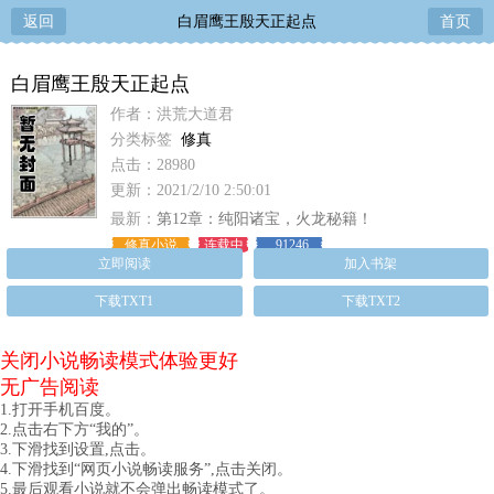
返回
白眉鹰王殷天正起点
首页
白眉鹰王殷天正起点
作者：洪荒大道君
分类标签
修真
点击：28980
更新：2021/2/10 2:50:01
最新：
第12章：纯阳诸宝，火龙秘籍！
修真小说
连载中
91246
立即阅读
加入书架
下载TXT1
下载TXT2
关闭小说畅读模式体验更好
无广告阅读
1.打开手机百度。
2.点击右下方“我的”。
3.下滑找到设置,点击。
4.下滑找到“网页小说畅读服务”,点击关闭。
5.最后观看小说就不会弹出畅读模式了。