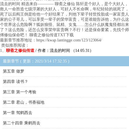
流去的时间 精选来自———— 聊斋之修仙 陈轩是个好人，是个大好人，
救人一命胜造七级浮屠的大好人，可好人不长命啊，年纪轻轻的就死了，
死了以后阎王倒是给他一个好结果了，判他下辈子转世投胎成一家富贵人
家的公子哥儿，可以享受一辈子的荣华富贵，可是谁能告诉他，为什么这
个世界这么危险啊？狐妖狼怪、鼠精、女鬼……怎么什么妖魔鬼怪都出来
了？这么危险，还怎么安享荣华富贵啊？不行！还是保命要紧，先找个师
傅修仙保命吧！ 聊斋之修仙传道TXT下载
最新章节推荐地址：https://kwap.lantingge.com/123/123064/
类似推荐阅读：
1、
聊斋之修仙传道
/ 作者：流去的时间 （14 05:31）
最新章节 ( 更新：2021/3/14 17:32:35 )
第五章 做梦
第四章 读书？
第三章 第一个考验
第二章 君山，书香福地
第一章 驾鹤西去
第二十四章 乘鹤而去