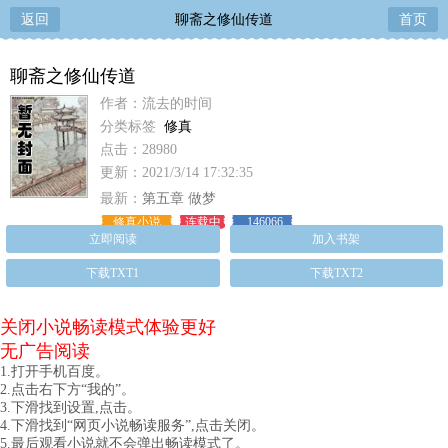
返回
聊斋之修仙传道
首页
聊斋之修仙传道
作者：流去的时间
分类标签
修真
点击：28980
更新：2021/3/14 17:32:35
最新：
第五章 做梦
修真小说
连载中
146066
立即阅读
加入书架
下载TXT1
下载TXT2
关闭小说畅读模式体验更好
无广告阅读
1.打开手机百度。
2.点击右下方“我的”。
3.下滑找到设置,点击。
4.下滑找到“网页小说畅读服务”,点击关闭。
5.最后观看小说就不会弹出畅读模式了。